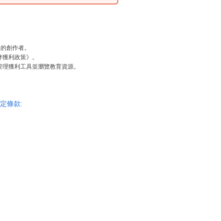
檔案的創作者。
伴獲利政策》。
管理獲利工具並瀏覽教育資源。
定條款: