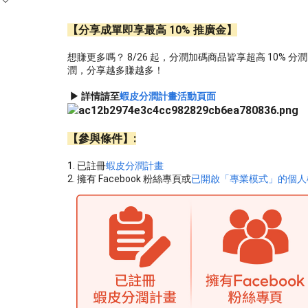
【分享成單即享最高 10% 推廣金】
想賺更多嗎？ 8/26 起，分潤加碼商品皆享超高 10% 分潤
潤，分享越多賺越多！
▶ 詳情請至
蝦皮分潤計畫活動頁面
【參與條件】:
1. 已註冊
蝦皮分潤計畫
2. 擁有 Facebook 粉絲專頁或
已開啟「專業模式」的個人