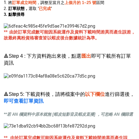
1.
將
訂單成立時間
，調整至當月之
上個月的 1~25 號
區間
2.
訂單狀態，
選取
'
已完成
'
3. 點擊搜尋
** 由於訂單完成數可能因系統運作及資料下載時間差異而產生誤差，
故最終萬粉資格審查皆以蝦皮後台數據統計為準。
🔺Step 4 : 下方資料跑出來後，點選
匯出
即可下載所有訂單
資訊
🔺Step 5: 下載資料後，請將檔案中的
以下欄位
進
行篩選後，
即可查看訂單資訊
**若 AN 欄資料中原本就無 [蝦皮短影音及蝦皮直播] ，可忽略 AN 欄篩選
** 由於訂單完成數可能因系統運作及資料下載時間差異而產生誤