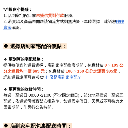
💡 蝦皮小提醒：
1.
店到家宅配目前
未提供貨到付款
服務。
2. 若賣場及商品未開啟該物流方式則無法於下單時選擇，建議您
聊聊
賣家
確認。
🔶 選擇店到家宅配的優點：
🔹 更划算的宅配服務：
提供較便宜的運費選擇，店到家宅配推廣期間，包裹材積
0 ~ 105 公
分之運費均一價 $65 元
；包裹材積
106 ~ 150 公分之運費 $95元
，
詳細運費說明可參考
👉
什麼是店到家宅配？
🔹 更彈性的收貨時間：
每週一至週日 08:00~21:00 (不含國定假日)，部分地區僅週一至週五
配送，依運送司機聯繫安排為準。如遇國定假日、天災或不可抗力之
因素期間，則另行公告時間。
🔶 店到家宅配包裹配送時間：