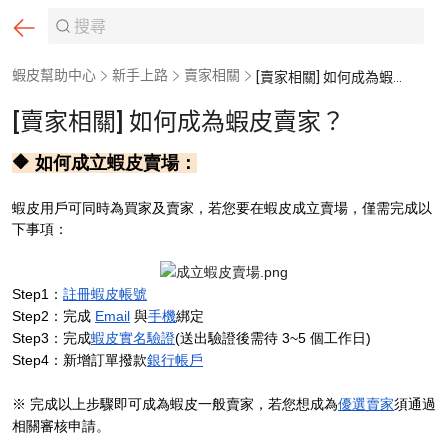
蝦皮幫助中心
新手上路
賣家相關
[賣家相關] 如何成為蝦皮賣家？
[賣家相關] 如何成為蝦皮賣家？
🔶 如何成立蝦皮賣場：
蝦皮用戶可同時為買家及賣家，若您要在蝦皮成立賣場，僅需完成以
下事項：
Step1：
註冊蝦皮帳號
Step2：完成
Email
與
手機
綁定
Step3：完成
蝦皮實名驗證
(送出驗證後需待 3~5 個工作日)
Step4：
新增訂單撥款
銀行帳戶
※ 完成以上步驟即可成為蝦皮一般賣家，若您想成為
優選賣家
須通過
相關審核申請。