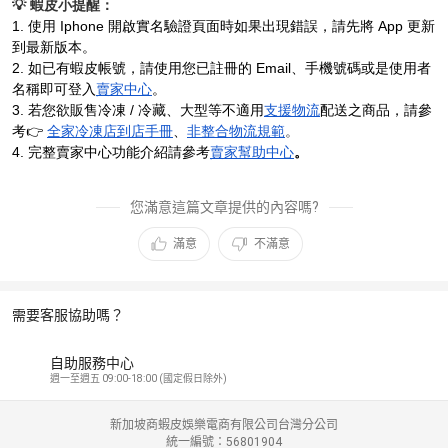
💡 蝦皮小提醒：
1. 使用 Iphone 開啟實名驗證頁面時如果出現錯誤，請先將 App 更新
到最新版本。
2. 如已有蝦皮帳號，請使用您已註冊的 Email、手機號碼或是使用者
名稱即可登入
賣家中心
。
3. 若您欲販售冷凍 / 冷藏、大型等不適用
支援物流
配送之商品，請參
考👉
全家冷凍店到店手冊
、
非整合物流規範
。
4. 完整賣家中心功能介紹請參考
賣家幫助中心
。
您滿意這篇文章提供的內容嗎?
滿意
不滿意
需要客服協助嗎？
自助服務中心
週一至週五 09:00-18:00 (國定假日除外)
新加坡商蝦皮娛樂電商有限公司台灣分公司
統一編號：56801904