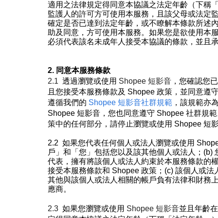
適用之法律規定得同意本協議之法定年齡（下稱
監護人的許可方可使用本服務，且該父母或法定
確定是否已達到法定年齡，或不瞭解本條款所述
助及同意，方可使用本服務。如果您是欲使用本
必須代表該名未成年人接受本協議的條款，並且
2. 同意本服務條款
2.1
透過瀏覽或使用
Shopee
短影音
，您確認您已與
且您接受本服務條款及 Shopee
政策，並同意遵
遵循我們的
Shopee 短影音社群規範
，該規範
亦
Shopee
短影音
，您也同意遵守 Shopee 社群規範
策中的任何部分，請停止瀏覽或使用
Shopee
短
2.2
如果您代表任何個人或法人瀏覽或使用
Shop
戶」和「您」包括您以及該其他個人或法人；(b)
代表，擁有將該個人或法人約束於本服務條款的
接受本服務條款和 Shopee
政策；(c)
該個人或法
其他與該個人或法人相關的帳戶負有法律和財務
應
商。
2.3
如果您瀏覽或使用
Shopee
短影音
並且年齡在 