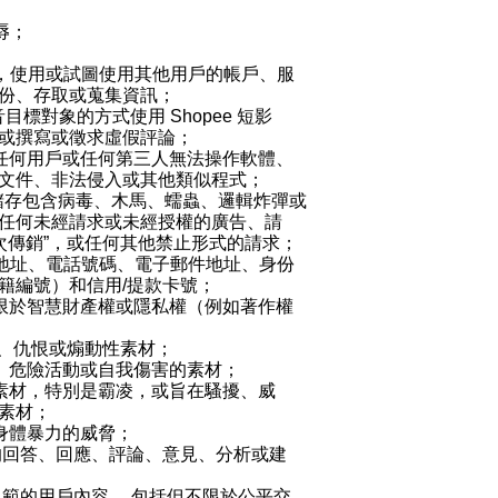
辱；
，使用或試圖使用其他用戶的帳戶、服
份、存取或蒐集資訊；
音
目標對象的方式使用
Shopee
短影
或撰寫或徵求虛假評論；
任何用戶或任何第三人無法操作軟體、
文件、非法侵入或其他類似程式；
儲存包含病毒、木馬、蠕蟲、邏輯炸彈或
任何未經請求或未經授權的廣告、請
層次傳銷”，或任何其他禁止形式的請求；
地址、電話號碼、電子郵件地址、身份
籍編號
）和信用/提款卡號；
限於智慧財產權或隱私權（例如著作權
、仇恨或煽動性素材；
、危險活動或自我傷害的素材；
素材，特別是霸凌，或旨在騷擾、威
素材；
身體暴力的威脅；
的回答、回應、評論、意見、分析或建
規範的用戶內容，
包括但不限於公平交