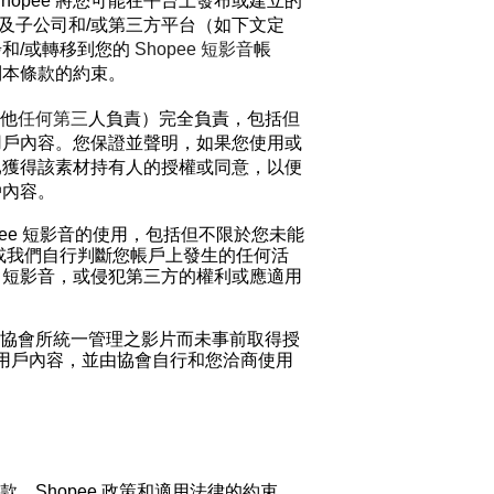
opee
將您可能在平台上發布或建立的
及子公司和/
或第三方平台（如下文定
和/
或轉移到您的
Shopee
短影音
帳
到本條款的約束。
他
任何第三
人負責）完全負責，包括但
用戶內容。您保證並聲明，如果您使用或
已獲得該素材持有人的授權或同意，以便
戶內容。
ee
短影音
的使用，包括但不限於您未能
或我們自行判斷您帳戶上發生的任何活
e
短影音
，或侵犯第三方的權利或
應
適用
協會所統一管理之影片而未事前取得授
的用戶內容，並由協會自行和您洽商使用
、Shopee 政策和適用法律的約束。