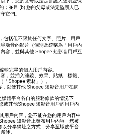
）以下，您的父母或法定監護人聲明並保
；並且 (b) 您的父母或法定監護人已
遵守它們。
，包括但不限於任何文字、照片、用戶
環境噪音的影片（個別及統稱為「用戶內
戶內容，並與其他
Shopee
短影音
用戶互
編輯完畢的個人用戶內容。
內容，並插入濾鏡、效果、貼紙、標籤、
（「Shopee 素材」）。
容，以便其他
Shopee
短影音
用戶在網
交媒體平台各自的服務條款的情況下，
您
或其他
Shopee
短影音
用戶的用戶內
其用戶內容，您不能在您的用戶內容中
Shopee
短影音
上發布用戶內容，您被
容以分享
網址
之方式，分享至蝦皮平台
) 所述。