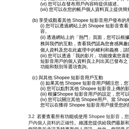
(vi)
您可以在發布用戶內容時提供描述。
(vii)
您可以在您的帳戶個人資料頁上提供簡
(b)
享受或觀看其他
Shopee
短影音
用戶發布的
(i)
您可以透過網站上的
Shopee
短影音
查看
容。
(ii)
透過網站上的
「熱門」頁面，
您可以根
務與我們的互動，查看我們認為您會感興趣
個人資料及您在此處理中的權利和義務，請
(iii)
您可以透過「
我的影片
」功能搜索您喜
短影音
用戶的個人資料頁上列出其已發布之
功能和類別等選項查詢。
(c)
與其他
Shopee
短影音
用戶互動
(i)
如果其他
Shopee
短影音
用戶
關注
您，您
(ii)
您可以點對其他
Shopee
短影音
上傳的
(iii)
根據
Shopee
短影音
用戶的設定，您可
(iv)
您可以
關注
其他 Shopee
用戶。當
Shop
您可以在獲得
Shopee
短影音
用戶接受您的
3.2
若要查看所有功能或使用
Shopee
短影音
，
您
戶內個人資料的正確性
。維護您提供給我們最新