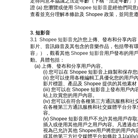
定得同意本協議之法定年齡（下稱「法定年齡」
證 (a)
您瀏覽或使用
Shopee
短影音
是經他們同意的
查看並充分理解本條款及 Shopee 政策，並同意
3. 短影音
3.1
Shopee
短影音
允許您上傳、發布和分享內容
影片、音訊錄音及其包含的音樂作品，包括帶有
容」），觀看其他
Shopee
短影音
用戶發布的用
動。具體包括：
(a)
上傳、發布和分享用戶內容。
(i)
您可以在
Shopee
短影音
上錄製和保存您
(ii)
您可以使用各種編輯工具優化您的用戶
影片標題、產品及 Shopee 提供的其他素材
(iii)
您可以在
Shopee
短影音
上發布用戶內
站上欣賞您的用戶內容。
(iv)
您可以在符合各種第三方通訊服務和社
在各種第三方通訊服務和社交媒體平台分享
容。
(v)
Shopee
短影音
用戶不允許其他用戶存取
插入或使用其他用戶之用戶內容。凡透過在
視為已允許其他 Shopee
用戶將您的用戶內
或其他第三方社交媒體平台如條款 3.1(a)(iv