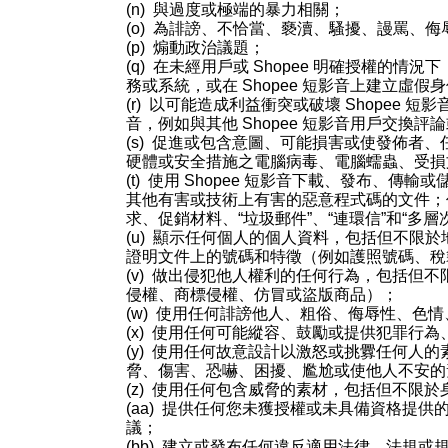
(n)
與過度或極端的暴力相關；
(o)
為誹謗、不恰當、褻瀆、騷擾、謾罵、侮
(p)
煽動政治議題；
(q)
在未經用戶或 Shopee
明確授權的情況下
務或系統，或在
Shopee
短影音
上建立虛假身
(r)
以可能造成利益衝突或破壞
Shopee
短影
音
，例如與其他
Shopee
短影音
用戶交換評論
(s)
促進或包含意圖、可能損害或使發佈者、
硬體或安全措施之電腦病毒、電腦蠕蟲、受損
(t)
使用
Shopee
短影音
下載、發布、傳輸或
其他有害或技術上有害的惡意程式碼的文件；
求、促銷材料、“垃圾郵件”、“連環信”和“多
(u)
顯示任何個人的個人資料，包括但不限於
證明文件上的號碼和特徵（例如護照號碼、
稅
(v)
做出侵犯他人權利的任何行為，包括但不
侵權、商標侵權、仿冒或盜版商品）；
(w)
使用任何誹謗他人、粗俗、侮辱性、色情
(x)
使用任何可能縱容、鼓勵或提供犯罪行為
(y)
使用任何故意設計以激怒或挑釁任何人的
脅、傷害、恐嚇、困擾、尷尬或使他人不安的
(z)
使用任何包含威脅的素材，包括但不限於
(aa)
提供任何您未獲授權或未具備資格提供
議；
(bb)
建立或發布任何違反適用法律、法規或