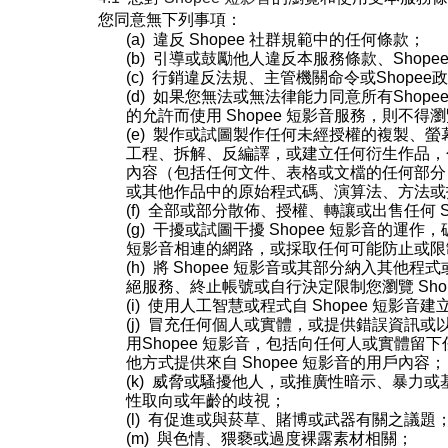
您同意無下列事項：
(a)
違反 Shopee 社群規範中的任何條款；
(b)
引導或鼓勵他人違反本服務條款、Shope
(c)
行銷違反法規、主管機關命令或Shopee
(d)
如果您無法或無
法律
能力同意所有Shope
的允許而使用
Shopee
短影音
服務，則不得瀏
(e)
製作或試圖製作任何未經授權的複製、螢
工程、拆解、反編譯，或建立任何衍生作品，
內容（包括任何文件、表格或文檔的任何部分
或其他作品中的原始程式碼、演算法、方法或
(f)
全部或部分散佈、授權、轉讓或出售任何
(g)
干擾或試圖干擾
Shopee
短影音
的運作，
短影音
相連的網路，或採取任何可能防止或限
(h)
將
Shopee
短影音
或其部分納入其他程式
絕服務、終止帳號或自行決定限制您瀏覽
Sho
(i)
使用人工智慧或程式自
Shopee
短影音
建
(j)
冒充任何個人或實體，或提供錯誤資訊或
用
Shopee
短影音
，包括向任何人或實體留下
他方式提供來自
Shopee
短影音
的用戶內容；
(k)
威脅或騷擾他人，或推廣性暗示、暴力或
性取向或年齡的歧視；
(l)
有促進或與菸草、賭博或武器有關之議題
(m)
與色情、猥褻或過度裸露素材相關；