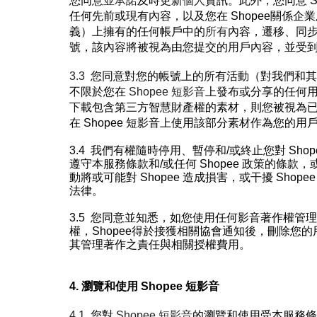
您同意
並承諾
及時更新
個人
資訊。此外，您同意 Sh
任何先前或現有內容，以及您在
Shopee
關係企業
義）上擁有的任何帳戶中的
所有
內容，
遷移、同步
號，該內容將被視為由您提交的用戶內容，並受
3.3
您同意對您的帳號上的所有活動（對我們和其
不限於您在
Shopee
短影音
上發布或分享的任何
下載包含第三方智慧財產權的素材
，則您被視為
在
Shopee
短影音
上使用該部分素材作為您的用
3.4
我們有權隨時停用、暫停和/
或終止您對
Shop
遵守本服務條款和/
或任何 Shopee
政策的條款，
動將或可能對 Shopee
造成損害，或干擾
Shope
法律。
3.5
您同意並知悉，如您使用任何影音著作權管理
權，Shopee得於接獲相關協會通知後，刪除您
其管理著作之責任與相關授權費用。
4. 瀏覽和使用 Shopee 短影音
4.1
您對
Shopee
短影音
的瀏覽和使用受本服務條款