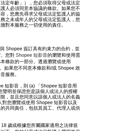
「法定年齡」），您必須取得父母或法定
監護人必須同意本協議的條款。如果您不
內容，您應先尋求父母或法定監護人的協
服務之未成年人的父母或法定監護人，您
承擔對本服務之一切使用的責任。
 Shopee
簽訂具有約束力的合約，並
守。您對
Shopee
短影音
的瀏覽和使用需
為
本條款的一部分。透過瀏覽或使用
。如果您不同意本條款和/
或 Shopee
政
影音服務。
ee
短影音
，則 (a)
「
Shopee
短影音
用
您聲明並保證您是該個人或法人的授權
權限，並且您同意以該
個人或
法人的名義
人對您瀏覽或使用
Shopee
短影音
以及
上的共同責任，包括其員工、代理人或
供
18
歲或根據您所屬國家適用之法律規