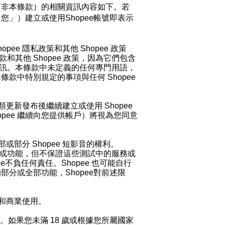
而非本條款）的相關資訊內容如下。若
「您」）建立或使用Shopee帳號即表示
opee
隱私政策和其他 Shopee
政策
和其他 Shopee
政策，因為它們包含
要資訊。本條款中未定義的任何專門用語，
本條款中特別規定的事項與任何 Shopee
類更新發布後繼續建立或使用
Shopee
pee
繼續向您提供帳戶）將視為您同意
部或部分
Shopee
短影音
的權利。
或功能，但不保證這些測試中的服務或
e
不負任何責任。Shopee
也可能自行
部分或全部功能，Shopee
對前述限
和商業使用。
如果您未滿 18 歲或根據您所屬國家