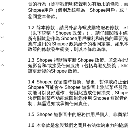
音
的行為（除非我們明確聲明另有適用的條款，
Shopee用戶（個別及統稱為「Shopee用戶」或
您同意本條款。
1.2
除本條款，請另外參考蝦皮購物服務條款、Sh
（以下統稱「Shopee
政策」）。請仔細閱讀本條款
所有
關
於
您作為 Shopee用戶權利和義務的重
應有適用的 Shopee 政策給予的相同定義。如果
政策的條款發生衝突，則以本條款為準。
1.3
Shopee
得隨時更新 Shopee
政策。若您在此
短影音
和/
或接受任何服務（包括為避免疑義，Sho
該更新
後
的Shopee 政策。
1.4
Shopee
保留隨時替換、變更、暫停或終止全
Shopee
可能會在
Shopee
短影音
上測試某些服務
功能可以良好運作，若因此造成任何損失，Shope
決定限制某些功能或限制您使用
Shopee
短影音
的
制，
無需通知或承擔任何責任。
1.5
Shopee
短影音
中的服務供
用戶
個人、非商業
1.6
本條款是您與我們之間具有法律約束力的協議。