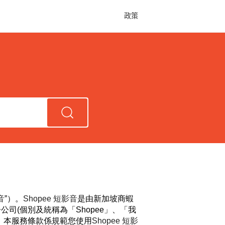
政策
音
”
）。
Shopee
短影音
是由新加坡商蝦
公司(
個別及統稱為「Shopee
」、「我
。本服務條款係規範您使用
Shopee
短影