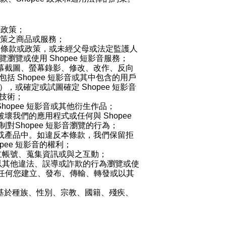
e政策；
政策之商品或服務；
e
條款或政策，或未經父母或法定監護人
覽瀏覽或使用
Shopee
短影音
服務；
幕截圖、螢幕錄影、修改、改作、反向
包括
Shopee
短影音
或其中包含的用戶
），或確定或試圖確定
Shopee
短影音
技術；
Shopee
短影音
或其他衍生作品；
破壞我們的應用程式或任何與
Shopee
制對
Shopee
短影音
瀏覽的行為；
或產品中。如違反本條款，我們保留拒
pee
短影音
的權利；
立帳號、蒐集資訊或與之互動；
以其他違法、誤導或
詐欺的行為瀏覽或使
任何您建立、發布、傳輸、轉發或以其
基於種族、性別、宗教、國籍、殘疾、
；