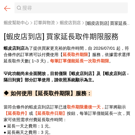
蝦皮幫助中心
訂單與物流
蝦皮店到店
[蝦皮店到店] 買家延長取件期限服務
[蝦皮店到店] 買家延長取件期限服務
蝦皮店到店
為了提供買家更充裕的取件時間，自 2026/07/01 起，符
合條件的訂單將可以付費使用【
延長取件期限
】服務，依據需求選擇
延長取件天數( 1~3 天)，
每筆訂單僅能延長一次取件期限
。
💡此功能尚未全面開放，目前僅限【蝦皮店到店】及【蝦皮店到店 -
隔日到貨】部分訂單使用，請依照系統顯示為主。
🔶 如何使用【延長取件期限】服務：
當符合條件的蝦皮店到店訂單已達
取件期限最後一天，
訂單將顯示
【延長取件】
或
【延長取件日期】
按鈕，每筆訂單僅能延長一次，買
家可依照需求付費延長取件時間：
● 延長一天之費用：1 元。
● 延長兩天之費用：3 元。