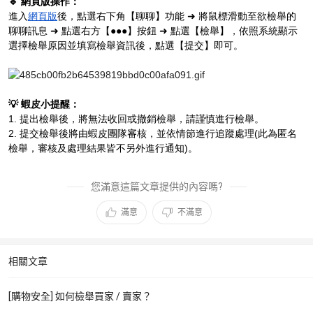
🔹 網頁版操作：
進入
網頁版
後，點選右下角【聊聊】功能
➜ 將鼠標滑動至欲檢舉的
聊聊訊息 ➜ 點選右方【●●●】按鈕 ➜ 點選【檢舉】，
依照系統顯示
選擇檢舉原因並填寫檢舉資訊後，點選【提交】即可。
💡 蝦皮小提醒：
1. 提出檢舉後，將無法收回或撤銷檢舉，請謹慎進行檢舉。
2. 提交檢舉後將由蝦皮團隊審核，並依情節進行追蹤處理(此為匿名
檢舉，審核及處理結果皆不另外進行通知)。
您滿意這篇文章提供的內容嗎?
滿意
不滿意
相關文章
[購物安全] 如何檢舉買家 / 賣家？