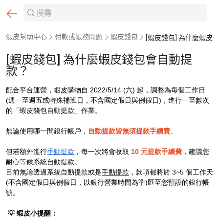
蝦皮幫助中心
付款或帳務問題
蝦皮錢包
[蝦皮錢包] 為什麼蝦皮錢包會自動提款？
[蝦皮錢包] 為什麼蝦皮錢包會自動提
款？
配合平台運營，
蝦皮購物自 2022/5/14 (六) 起，調整為每個
工作日
(週一至週五或特殊補班日，不含國定假日與例假日)，進行一至數次
的「蝦皮錢包自動提款」作業。
無論使用哪一間銀行帳戶，
自動提款皆無須提款手續費
。
但若額外進行
手動提款
，
每一次
將會收取
10 元提款手續費
，建議您
耐心等候系統自動提款。
目前無論透過系統自動提款或是
手動提款
，款項都將於 3~5 個工作天
(不含國定假日與例假日，以銀行營業時間為準)
匯至您預設的銀行帳
號。
💡 蝦皮小提醒：