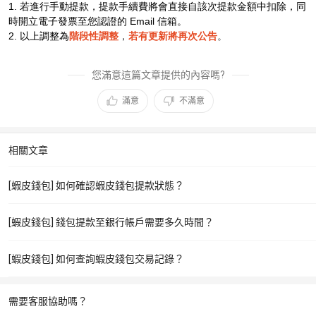
1. 若進行手動提款，提款手續費將會直接自該次提款金額中扣除，同
時開立電子發票至您認證的 Email 信箱。
2. 以上調整為
階段性調整
，
若有更新將再次公告
。
您滿意這篇文章提供的內容嗎?
滿意
不滿意
相關文章
[蝦皮錢包] 如何確認蝦皮錢包提款狀態？
[蝦皮錢包] 錢包提款至銀行帳戶需要多久時間？
[蝦皮錢包] 如何查詢蝦皮錢包交易記錄？
需要客服協助嗎？