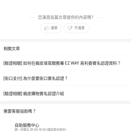
您滿意這篇文章提供的內容嗎?
滿意
不滿意
相關文章
[驗證相關] 如何在蝦皮填寫關務署 EZ WAY 易利委實名認證資料？
[街口支付] 為什麼要街口實名認證？
[驗證相關] 蝦皮購物實名認證介紹
需要客服協助嗎？
自助服務中心
週一至週五 09:00-18:00 (國定假日除外)