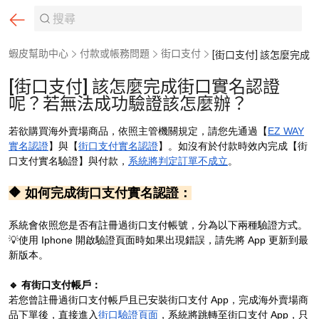
蝦皮幫助中心
付款或帳務問題
街口支付
[街口支付] 該怎麼完成街口實名認證呢？若無法成功驗證該怎麼辦？
[街口支付] 該怎麼完成街口實名認證
呢？若無法成功驗證該怎麼辦？
若欲購買海外賣場商品，依照主管機關規定，請您先通過【
EZ WAY
實名認證
】與【
街口支付實名認證
】。
如沒有於付款時效內完成【街
口支付實名驗證】與付款，
系統將判定訂單不成立
。
🔶 如何完成街口支付實名認證：
系統會依照您是否有註冊過街口支付帳號，分為以下兩種驗證方式。
💡使用 Iphone 開啟驗證頁面時如果出現錯誤，請先將 App 更新到最
新版本。
🔹 有街口支付帳戶：
若您曾註冊過街口支付帳戶且已安裝街口支付 App，完成
海外賣場商
品下單
後，直接進入
街口驗證頁面
，系統將跳轉至街口支付 App，只