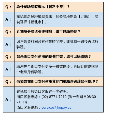
Q：
為什麼驗證時顯示【資料不符】？
確認實名驗證填寫資訊，如發證地點為【北縣】，請
A：
勿選擇【新北市】。
Q：
近期身分證遺失後補辦，還可以驗證嗎？
因戶政資料同步有作業時間差，建議您一週後再進行
A：
驗證。
Q：
如果街口支付使用的是舊門號，還可以驗證嗎？
請您先至街口支付更換手機號碼後，再回到蝦皮購物
A：
中繼續身份驗證。
Q：
假如曾在街口支付使用其他門號驗證過該如何處理？
建議您可與街口客服進一步確認。
街口客服專線：(02) 8771-7212 (週一至週日08:30 -
A：
21:00)
街口客服信箱：
service@jkopay.com