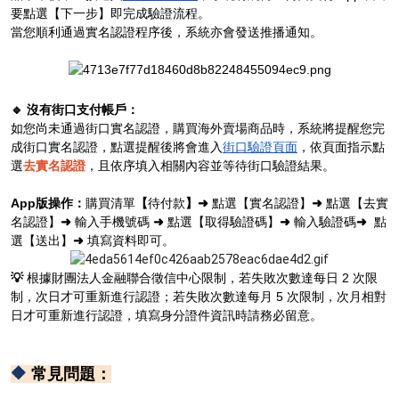
要點選【下一步】即完成驗證流程。
當您順利通過實名認證程序後，系統亦會發送推播通知。
🔹 沒有街口支付帳戶：
如您尚未通過街口實名認證，購買
海外賣場商品
時，系統將提醒您完
成街口實名認證，點選提醒後將會進入
街口驗證頁面
，依頁面指示點
選
去實名認證
，且依序填入相關內容並等待街口驗證結果。
App版操作：
購買清單
【
待付款
】➜
點選【實名認證】
➜
點選【去實
名認證】
➜
輸入手機號碼
➜
點選【取得驗證碼】
➜
輸入驗證碼
➜
點
選【送出】
➜
填寫資料即可。
💡
根據財團法人金融聯合徵信中心限制，若失敗次數達每日 2 次限
制，次日才可重新進行認證；若失敗次數達每月 5 次限制，次月相對
日才可重新進行認證，填寫身分證件資訊時請務必留意。
🔶
常見問題：