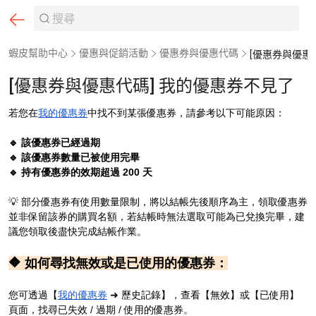
蝦皮幫助中心
優惠與促銷活動
優惠券與優惠代碼
[優惠券與優惠代碼] 我的優惠券不見了
若您在
我的優惠券
中找不到某張優惠券，請參考以下可能原因：
🔹 該優惠
券已經過期
🔹 該優惠
券數量已被使用完畢
🔹 持有
優惠
券的效期超過 200 天
💡 部分
優惠
券有使用數量限制，將以結帳先後順序為主，領取優惠券
並非保留該券的購買名額，若結帳時無法選取可能為已兌換完畢，建
議您領取後盡快完成結帳作業。
🔶
如何尋找無效或是已使用的優惠券：
您可透過【
我的優惠券
➜ 歷史記錄】，查看【無效】或【已使用】
頁面，找尋已失效 / 過期 / 使用的優惠券。