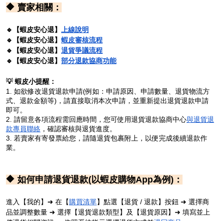
🔶 賣家相關：
🔹
【蝦皮安心退】
上線說明
🔹
【蝦皮安心退】
蝦皮審核流程
🔹
【蝦皮安心退】
退貨爭議流程
🔹
【蝦皮安心退】
部分退款協商功能
💡 蝦皮小提醒：
1. 如欲修改退貨退款申請(例如：申請原因、申請數量、退貨物流方
式、退款金額等)，請直接取消本次申請，並重新提出退貨退款申請
即可。
2. 請留意各項流程需回應時間，您可使用退貨退款協商中心
與退貨退
款專員聯絡
，確認審核與退貨進度。
3. 若賣家有寄發票給您，請隨退貨包裹附上，以便完成後續退款作
業。
🔶
如何申請退貨退款(以蝦皮購物App為例)：
進入【我的】➜ 在【
購買清單
】點選【退貨 / 退款】按鈕 ➜ 選擇商
品並調整數量 ➜ 選擇【退貨退款類型】及【退貨原因】➜ 填寫並上