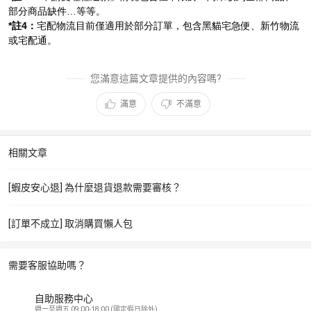
部分商品缺件…等等。
*註4：
宅配物流目前僅適用於部分訂單，包含黑貓宅急便、新竹物流
或宅配通。
您滿意這篇文章提供的內容嗎?
滿意
不滿意
相關文章
[蝦皮安心退] 為什麼退貨退款需要審核？
[訂單不成立] 取消購買懶人包
需要客服協助嗎？
自助服務中心
週一至週五 09:00-18:00 (國定假日除外)