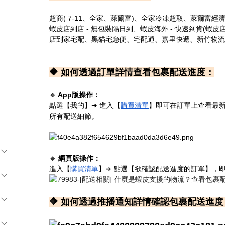
超商( 7-11、全家、萊爾富)、全家冷凍超取、萊爾富經
蝦皮店到店 - 無包裝隔日到、蝦皮海外 - 快速到貨(蝦皮
店到家宅配、黑貓宅急便、宅配通、嘉里快遞、新竹物流、
🔶 如何透過訂單詳情查看包裹配送進度
：
🔹
App版操作：
點選【我的】
➜
進入【
購買清單
】即可在訂單上查看最
所有配送細節。
🔹
網頁版操作：
進入【
購買清單
】
➜
點選【欲確認配送進度的訂單】
，
🔶 如何透過推播通知詳情確認包裹配送進度