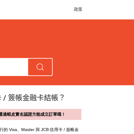
政策
卡 / 簽帳金融卡結帳？
需先通過蝦皮實名認證方能成立訂單哦！
isa、Master 與 JCB 信用卡
/
簽帳金