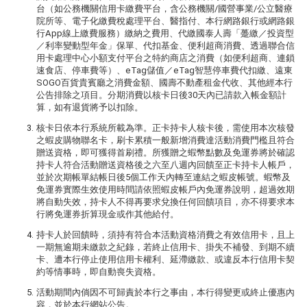
台（如公務機關信用卡繳費平台，含公務機關/國營事業/公立醫療
院所等、電子化繳費稅處理平台、醫指付、本行網路銀行或網路銀
行App線上繳費服務）繳納之費用、代繳國泰人壽「躉繳／投資型
／利率變動型年金」保單、代扣基金、便利超商消費、透過聯合信
用卡處理中心小額支付平台之特約商店之消費（如便利超商、連鎖
速食店、停車費等）、eTag儲值／eTag智慧停車費代扣繳、遠東
SOGO百貨貴賓廳之消費金額、國壽不動產租金代收、其他經本行
公告排除之項目。分期消費以核卡日後30天內已請款入帳金額計
算，如有退貨將予以扣除。
核卡日依本行系統所載為準。正卡持卡人核卡後，需使用本次核發
之蝦皮購物聯名卡，刷卡累積一般新增消費達活動消費門檻且符合
贈送資格，即可獲得首刷禮。所獲贈之蝦幣點數及免運券將於確認
持卡人符合活動贈送資格後之六至八週內回饋至正卡持卡人帳戶，
並於次期帳單結帳日後5個工作天內轉至連結之蝦皮帳號。蝦幣及
免運券實際生效使用時間請依照蝦皮帳戶內免運券說明，超過效期
將自動失效，持卡人不得再要求兌換任何回饋項目，亦不得要求本
行將免運券折算現金或作其他給付。
持卡人於回饋時，須持有符合本活動資格消費之有效信用卡，且上
一期無逾期未繳款之紀錄，若終止信用卡、掛失不補發、到期不續
卡、遭本行停止使用信用卡權利、延滯繳款、或違反本行信用卡契
約等情事時，即自動喪失資格。
活動期間內倘因不可歸責於本行之事由，本行得變更或終止優惠內
容，並於本行網站公告。