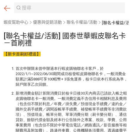
蝦皮幫助中心
優惠與促銷活動
聯名卡權益/活動
[聯名卡權益/活動] 國泰世華蝦皮聯名卡
－首刷禮
【新卡首刷好禮送】
首次申辦限未曾申辦過本行蝦皮購物聯名卡客戶，於
2022/1/1~2022/06/30期間成功核發蝦皮購物聯名卡，一般消費金
額累計滿$888可享100蝦幣+ 3張免運券，核卡日依本行系統為準，
歸戶限享乙次回饋。
新增消費金額計算限消費日於核卡日後30天內商店已請款入帳之蝦
皮購物聯名卡一般消費。一般消費定義不含信用卡相關利息及費用
（包含但不限於利息／年費／掛失費／預借現金手續費／違約金／
國外交易手續費／調閱簽帳單手續費、補發帳單手續費等非消費款
項）、預借現金、帳單分期、單筆消費分期（刷卡樂分期）、通信
貸款、餘額代償金額及經本行公告除外之專案、稅款、學費、公用
事業費用（包含但不限於中華電信電話／網路通訊／影音服務等相
關費用及附加費）、路邊停車費、公務機關各項費用、透過繳費平