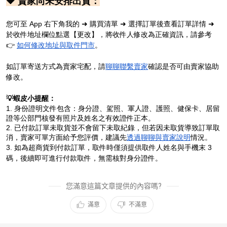
🔶 賣家尚未安排出貨：
您可至 App 右下角我的 ➜ 購買清單 ➜ 選擇訂單後查看訂單詳情 ➜
於收件地址欄位點選【更改】，將收件人修改為正確資訊，請參考
👉
如何修改地址與取件門市
。
如訂單寄送方式為賣家宅配，請
聊聊聯繫賣家
確認是否可由賣家協助
修改。
💡蝦皮小提醒：
1. 身份證明文件包含：身分證、駕照、軍人證、護照、健保卡、居留
證等公部門核發有照片及姓名之有效證件正本。
2. 已付款訂單未取貨並不會留下未取紀錄，但若因未取貨導致訂單取
消，賣家可單方面給予您評價，建議先
透過聊聊與賣家說明
情況。
3. 如為超商貨到付款訂單，取件時僅須提供取件人姓名與手機末 3
碼，後續即可進行付款取件，無需核對身分證件。
您滿意這篇文章提供的內容嗎?
滿意
不滿意