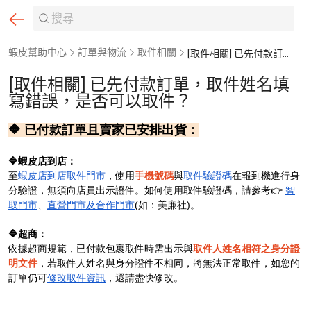
蝦皮幫助中心
訂單與物流
取件相關
[取件相關] 已先付款訂單，取件姓名填寫錯誤，是否可以取件？
[取件相關] 已先付款訂單，取件姓名填
寫錯誤，是否可以取件？
🔶 已付款訂單且賣家已安排出貨：
🔷蝦皮店到店：
至
蝦皮店到店取件門市
，使用
手機號碼
與
取件驗證碼
在報到機進行身
分驗證，無須向店員出示證件。如何使用取件驗證碼，請參考👉
智
取門市
、
直營門市及合作門市
(如：美廉社)。
🔷超商：
依據超商規範，已付款包裹取件時需出示與
取件人姓名相符之身分證
明文件
，若取件人姓名與身分證件不相同，將無法正常取件，如您的
訂單仍可
修改取件資訊
，還請盡快修改。