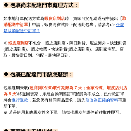
🔶 包裹尚未配達門市處理方式：
如本地訂單配送方式為
蝦皮店到店
時，買家可於配送過程中提出【
取
消配送中訂單
】申請，蝦皮將嘗試停止配送此包裹，請參考
👉
什麼
是取消配送中訂單？
※
蝦皮店到店
不包含：
蝦皮店到店 - 隔日到貨、蝦皮海外 - 快速到貨
(蝦皮店到店)
、蝦皮韓國 - 快速到貨(蝦皮店到店)、
店到家宅配、店
取 - 最快當日到、宅配 - 最快隔日到。
🔶 包裹已配達門市該怎麼辦：
包裹逾期未取(
超商(非冷凍)取件期限為 7 天；全家冷凍、蝦皮店到店
為 5 天
)將退回賣家，系統自動調整訂單狀態為不成立，已付款訂單
將會
進行退款
，若您仍有相同商品需求，請先
修改為正確的資料
再重
新下單。
※ 若是使用其他親友姓名下單，請攜帶親友的證件前往取件即可。