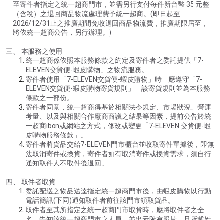
至寄件者指定之統一超商門市，並需另行支付每件新台幣 35 元整
（含稅）之退回商品物流處理費予統一超商。(即日起至
2026/12/31止之推廣期間免收退回商品物流費，推廣期限屆至，
將依統一超商公告，另行辦理。)
三、 本服務之使用
統一超商係依照本服務條款之約定及寄件者之委託提供「7-
ELEVEN交貨便-蝦皮購物」之物流服務。
寄件者使用「7-ELEVEN交貨便-蝦皮購物」時，應遵守「7-
ELEVEN交貨便-蝦皮購物寄貨規則」，該寄貨規則並為本服務
條款之一部份。
寄件者同意，統一超商得基於相關法令規定、市場狀況、營運
考量、以及與相關合作廠商商議之結果等因素，提前公告於統
一超商ibon或網站之方式，修改或變更「7-ELEVEN 交貨便-蝦
皮購物服務條款」。
寄件者將貨品交給7-ELEVEN門市櫃台並收取寄件單據後，即無
法取消寄件或換貨，寄件者如有取消寄件或換貨需求，須自行
通知取件人不取件後退回。
四、 取件者取貨
委託配送之物品送達指定統一超商門市後，由蝦皮購物以行動
電話簡訊(下同)通知取件者前往該門市領取貨品。
取件者至其所指定之統一超商門市取貨時，應將取件者之全
名，告知該統一超商門市之人員，並出示附有照片、且所載姓