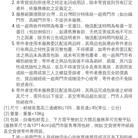
本寄貨規則所使用之特定名詞或用語，除本寄貨規則另有訂定
者外，依服務條款之定義定之。
服務範圍僅限於台灣，且台灣部分特殊統一超商門市（如台鐵
門市、高鐵門市等）不提供本服務。
統一超商收件時間為每週一至週日。物流配送時間為每週一至
週日（包括例假日），如遇舊曆春節、天然災害或其他不可抗
力之因素，除另有公告或說明者外，物流配送時間均順延之。
寄件者使用本服務委託配送商品時，其商品包裝應由寄件者自
行依商品之特性妥善完整包覆、不得裸露，如寄件者所委託配
送之商品未為適當包裝、或未有完整包覆者，統一超商門市有
權拒絕收受；寄件者之商品包裝後不得為易碎、易腐、具污染
性或危險性之商品，並且不得違背法令及善良風俗，若因而造
成統一超商或第三人之權益受損者，寄件者應負完全賠償責
任。貨品雖經統一超商門市或物流中心收寄，寄件者仍不免除
前述責任。
寄件者使用本服務委託配送商品時，其商品完成包裝後之材積
及尺寸，需符合以下規定，若交寄商品超出規定，門市人員得
拒絕收件。
(1) 尺寸：材積長寬高三邊總和≦105，最長邊≦45(單位：公分)
(2) 重量：重量<10Kg
(3) 包裝：自備包材需上、下方需平整的立方體且服務單可完整平貼
(服務單尺寸為10*14cm)或門市販售專用包材，例如:交貨便寄件紙箱
及交貨便寄件專用袋。
統一超商門市人員或物流中心於收寄後發現或認定為下列拒絕