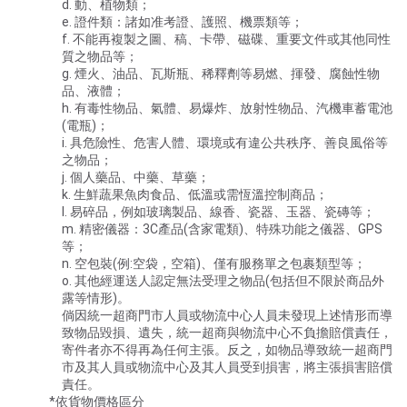
d. 動、植物類；
e. 證件類：諸如准考證、護照、機票類等；
f. 不能再複製之圖、稿、卡帶、磁碟、重要文件或其他同性
質之物品等；
g. 煙火、油品、瓦斯瓶、稀釋劑等易燃、揮發、腐蝕性物
品、液體；
h. 有毒性物品、氣體、易爆炸、放射性物品、汽機車蓄電池
(電瓶)；
i. 具危險性、危害人體、環境或有違公共秩序、善良風俗等
之物品；
j. 個人藥品、中藥、草藥；
k. 生鮮蔬果魚肉食品、低溫或需恆溫控制商品；
l. 易碎品，例如玻璃製品、線香、瓷器、玉器、瓷磚等；
m. 精密儀器：3C產品(含家電類)、特殊功能之儀器、GPS
等；
n. 空包裝(例:空袋，空箱)、僅有服務單之包裹類型等；
o. 其他經運送人認定無法受理之物品(包括但不限於商品外
露等情形)。
倘因統一超商門市人員或物流中心人員未發現上述情形而導
致物品毀損、遺失，統一超商與物流中心不負擔賠償責任，
寄件者亦不得再為任何主張。反之，如物品導致統一超商門
市及其人員或物流中心及其人員受到損害，將主張損害賠償
責任。
*依貨物價格區分