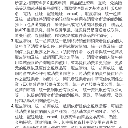
所需之相關資料(EX.服務申請、商品配送資料、退款、兌換贈
品等活動或基於服務需要)，而取得消費者之基本資料（EX.姓
名、電話、住址、配送地址、email）。蝦皮購物、統一超商
及統一數網僅將消費者的該些資料使用在消費者所需的個別服
務上（包含通知取件、發送簡訊或電話通知延後取件、贈品兌
換APP推播訊息、排除客訴爭議、確認貨品是否送達或取件、
遺失賠償、毀損補償、確認配送或取件商品內容物等）。
蝦皮購物、統一超商及統一數網將持續使用消費者提供的個人
資料直至消費者提出停止使用或蝦皮購物、統一超商及統一數
網停止提供服務之日為止（須待寄件者、收件者與統一超商及
蝦皮購物及統一數網間已完全無爭議）。消費者的個人資料使
用區域僅限於台灣地區內使用，並為提供消費者更完善、更多
元的服務以及更好之服務品質，蝦皮購物、統一超商或統一數
網將會在法令許可或消費者同意下，將消費者的資料提供給合
作之配送業者、物流中心、簡訊發送業者如中華電信或關係企
業（EX.捷盛運輸股份有限公司、統一速達股份有限公司、統一
超商門市端、統一數網股份有限公司、統一資訊股份有限公司
等），以提供消費者所需的個別服務、運送、爭議處理、發送
行銷活動及相關優惠訊息。
蝦皮購物、統一超商或統一數網依所提供之服務需要，可能需
請消費者提供的個人資料種類，包括基本資料如姓名、電話、
住址、配送地址、email、帳務資料如商品交易資料、憑證、
金融帳號、匯款明細…等，其中帳務資料主要使用在遺失賠
償、毀損補償及商品價值認定，並得為處理前述事宜所需，而