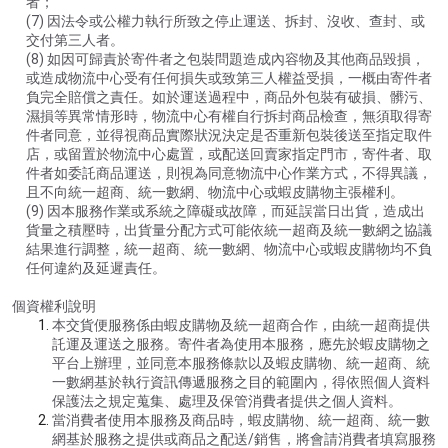
者；
(7) 因法令或公權力執行所致之停止運送、拆封、沒收、查封、或
交付第三人者。
(8) 如因可歸責於寄件者之包裝問題造成內容物及其他商品毀損，
或造成物流中心受有任何損失或致第三人權益受損，一概由寄件者
負完全賠償之責任。如於運送過程中，商品外包裝有破損、髒污、
濕損等異常情形時，物流中心有權自行拆封商品檢查，無須取得寄
件者同意，並得視商品實際狀況決定是否重新包裝後送至指定取件
店，或留置於物流中心處置，或配送回賣家指定門市，寄件者、取
件者如委託商品運送，則視為同意物流中心作業方式，不得異議，
且不向統一超商、統一數網、物流中心或蝦皮購物主張權利。
(9) 因本服務作業或系統之障礙或故障，而延誤當日出貨，造成出
貨量之積壓時，出貨量分配方式可能依統一超商及統一數網之協議
結果進行調整，統一超商、統一數網、物流中心或蝦皮購物均不負
任何違約及延遲責任。
個資權利說明
本交貨便服務係由蝦皮購物及統一超商合作，由統一超商提供
託運及運送之服務。寄件者為使用本服務，應先於蝦皮購物之
平台上辦理，並同意本服務條款以及蝦皮購物、統一超商、統
一數網基於執行資訊傳遞服務之目的範圍內，得依照個人資料
保護法之規定蒐集、處理及保管消費者提供之個人資料。
當消費者使用本服務及商品時，蝦皮購物、統一超商、統一數
網基於服務之提供或商品之配送/銷售，將會請消費者填寫服務