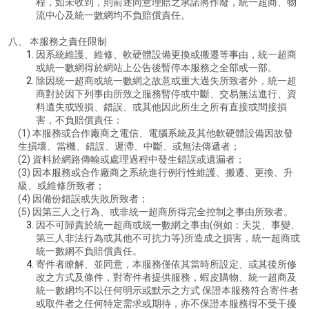
程，如未收到，則前述同意理賠之承諾將作廢，統一超商、物
流中心及統一數網均不負賠償責任。
八、 本服務之責任限制
因系統維護、維修、軟硬體設備更換或搬遷等事由，統一超商
或統一數網得於網站上公告後暫停本服務之全部或一部。
除因統一超商或統一數網之故意或重大過失所致者外，統一超
商對於因下列事由所致之服務暫停或中斷、交易無法進行、資
料遺失或毀損、錯誤、或其他因此所生之所有直接或間接損
害，不負賠償責任：
(1) 本服務或合作廠商之電信、電腦系統及其他軟硬體設備因故發
生損壞、當機、錯誤、遲滯、中斷、或無法傳遞者；
(2) 資料於網路傳輸或處理過程中發生錯誤或遺漏者；
(3) 因本服務或合作廠商之系統進行例行性維護、搬遷、更換、升
級、或維修所致者；
(4) 因備份錯誤或失敗所致者；
(5) 因第三人之行為、或非統一超商所得完全控制之事由所致者。
因不可歸責於統一超商或統一數網之事由(例如：天災、事變、
第三人非法行為或其他不可抗力等)所造成之損害，統一超商或
統一數網不負賠償責任。
寄件者瞭解、並同意，本服務僅依其當時所設定、或其後所修
改之方式及條件，對寄件者提供服務，蝦皮購物、統一超商及
統一數網均不以任何明示或默示之方式 保證本服務符合寄件者
或取件者之任何特定需求或期待，亦不保證本服務得不受干擾