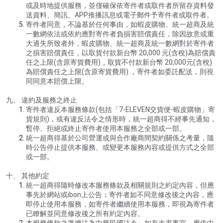
或及時地提供服務，並僅確保依寄件者或取件者所留存資料發
送資料、簡訊、APP推播訊息或電子郵件予寄件者或取件者。
寄件者同意，不論基於任何事由，如蝦皮購物、統一超商及統
一數網依法或依約應對寄件者負損害賠償責任，除因故意或重
大過失所致者外，蝦皮購物、統一超商及統一數網對於寄件者
之損害賠償責任，以取貨付款新台幣 20,000 元(含稅)為賠償責
任之上限(含原寄貨費用)，取貨不付款新台幣 20,000元(含稅)
為賠償責任之上限(含原寄貨費用) ，寄件者如委託配送，則視
同同意本賠償上限。
九、 違約及服務之終止
寄件者違反本服務條款(包括「7-ELEVEN交貨便-蝦皮購物」寄
貨規則)，或有違反法令之情形時，統一超商得不經事先通知，
暫停、拒絕或終止寄件者使用本服務之全部或一部。
統一超商得基於公司營運或與合作廠商間契約關係之考量，隨
時公告停止提供本服務、或變更本服務內容或提供方式之全部
或一部。
十、 其他約定
統一超商得隨時修改本服務條款及相關規則之約定內容，但應
事先於網站或ibon上公告；寄件者如不同意修改後之內容，應
即停止使用本服務，如寄件者繼續使用本服務，即視為寄件者
已瞭解並同意修改後之所有約定內容。