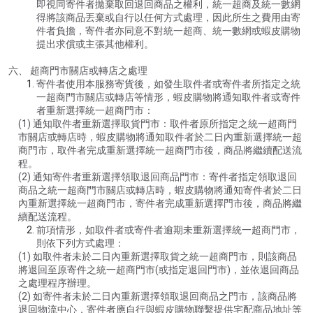
即視同寄件者拋棄取回退回商品之權利，統一超商及統一數網
得將該商品丟棄或自行以任何方式處理，因此所生之費用由寄
件者負擔，寄件者亦同意不對統一超商、統一數網或蝦皮購物
提出求償或主張其他權利。
六、 超商門市關店或轉店之處理
寄件者使用本服務寄貨後，如發生取件者或寄件者所指定之統
一超商門市關店或轉店等情形，蝦皮購物將通知取件者或寄件
者重新選擇統一超商門市：
(1) 通知取件者重新選擇取貨門市：取件者原所指定之統一超商門
市關店或轉店時，蝦皮購物將通知取件者於二日內重新選擇統一超
商門市，取件者完成重新選擇統一超商門市後，商品將繼續配送流
程。
(2) 通知寄件者重新選擇領取退回商品門市：寄件者指定領取退回
商品之統一超商門市關店或轉店時，蝦皮購物將通知寄件者於二日
內重新選擇統一超商門市，寄件者完成重新選擇門市後，商品將繼
續配送流程。
前項情形，如取件者或寄件者逾期未重新選擇統一超商門市，
則依下列方式處理：
(1) 如取件者未於二日內重新選擇取貨之統一超商門市，則該商品
將退回至原寄件之統一超商門市(或指定退回門市)，並依退回商品
之處理程序辦理。
(2) 如寄件者未於二日內重新選擇領取退回商品之門市，該商品將
退回物流中心，寄件者應自行與蝦皮購物聯繫提供宅配商品地址等