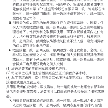
將前述資料提供與配送業者、物流中心、簡訊發送業者如中華
電信或關係企業（EX.捷盛運輸股份有限公司、統一速達股份有
限公司、統一超商門市端、統一數網股份有限公司、統一資訊
股份有限公司等）。
消費者的個人資料均被嚴密地保存在資料庫系統中。同時，任
何人均需在蝦皮購物、統一超商及統一數網訂定之資料授權管
理規範下，進行資料之取得與使用，而不在授權範圍內之任何
人，均不得亦無法通過授權控管系統而取得資料。蝦皮購物、
統一超商及統一數網會以防護機制防止不法入侵，避免消費者
的個人資料遭到非法存取。
蝦皮購物、統一超商及統一數網絕對不會任意出售、交換、出
租或以其他變相之方式，將消費者的個人資料揭露與其他團體
或個人。惟有下列三種情形，蝦皮購物、統一超商及統一數網
會與第三者共用消費者之個人資料：
(1) 經過消費者的事前同意或授權允許時。
(2) 司法單位或其他主管機關經合法正式的程序要求時。
(3) 為了爭議處理、提供消費者其他服務或優惠權益，需要與提供
該服務或優惠之第三者。
共用消費者的資料時，蝦皮購物、統一超商或統一數網會在活動時
提供充分說明並告知，消費者可以自由選擇是否接受這項服務或優
惠。
消費者得就其留於蝦皮購物、統一超商、統一數網之個人資料
依法向蝦皮購物、統一超商或統一數網客服單位(請求行使:查