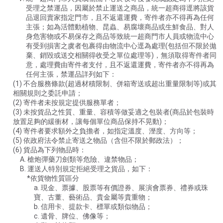
受理之禁運品，因屬於禁止運送之商品，統一超商得逕將該貨
品退回賣家指定門市，且不返還運費，寄件者亦不得再為任何
主張；如為活體動植物、昆蟲、易腐壞商品或生鮮食品、對人
身危害物或不易保存之商品等致統一超商門市人員或物流中心
有受到損害之虞者包裹得由物流中心逕為處理(包括但不限於拋
棄、銷毀或送交相關得收受之單位處理等)，無須取得寄件者同
意，處理費由寄件者支付，且不返還運費，寄件者亦不得再為
任何主張，禁運品詳列如下：
(1) 不合服務條款(超過材積限制、併箱寄送或超出重量限制等)或其
相關規則之委託申請；
(2) 寄件者未按規定提供服務單者；
(3) 未按貨品之性質、重量、容積等做妥適之包裝者(商品於包裝時
放置足夠的緩衝材，讓每個單位商品保持不晃動)；
(4) 寄件者要求額外之負擔者，如指定溫度、溼度、方向等；
(5) 依政府法令禁止寄送之物品（含但不限於郵政法）；
(6) 貨品為下列物品時：
A. 槍炮彈藥刀劍類等危險、違禁物品；
B. 運送人特別規定拒絕受理之貨品，如下：
*依貨物性質區分
a. 現金、票據、股票等有價證券、展演會票券、禮券或珠
寶、古董、藝術品、貴金屬等貴重物；
b. 信用卡、提款卡、標單或類似物品；
c. 遺骨、牌位、佛像等；