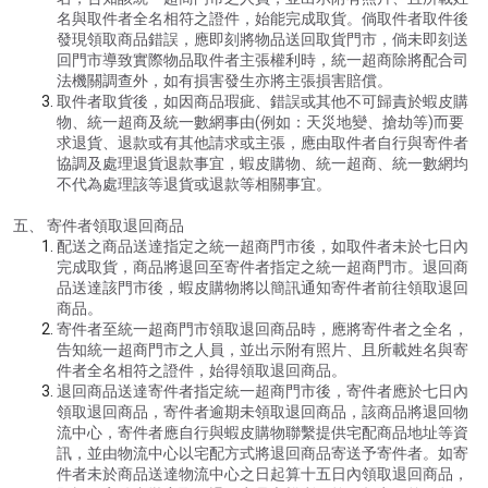
名與取件者全名相符之證件，始能完成取貨。倘取件者取件後
發現領取商品錯誤，應即刻將物品送回取貨門市，倘未即刻送
回門市導致實際物品取件者主張權利時，統一超商除將配合司
法機關調查外，如有損害發生亦將主張損害賠償。
取件者取貨後，如因商品瑕疵、錯誤或其他不可歸責於蝦皮購
物、統一超商及統一數網事由(例如：天災地變、搶劫等)而要
求退貨、退款或有其他請求或主張，應由取件者自行與寄件者
協調及處理退貨退款事宜，蝦皮購物、統一超商、統一數網均
不代為處理該等退貨或退款等相關事宜。
五、 寄件者領取退回商品
配送之商品送達指定之統一超商門市後，如取件者未於七日內
完成取貨，商品將退回至寄件者指定之統一超商門市。退回商
品送達該門市後，蝦皮購物將以簡訊通知寄件者前往領取退回
商品。
寄件者至統一超商門市領取退回商品時，應將寄件者之全名，
告知統一超商門市之人員，並出示附有照片、且所載姓名與寄
件者全名相符之證件，始得領取退回商品。
退回商品送達寄件者指定統一超商門市後，寄件者應於七日內
領取退回商品，寄件者逾期未領取退回商品，該商品將退回物
流中心，寄件者應自行與蝦皮購物聯繫提供宅配商品地址等資
訊，並由物流中心以宅配方式將退回商品寄送予寄件者。如寄
件者未於商品送達物流中心之日起算十五日內領取退回商品，