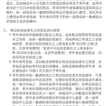
資訊，並由物流中心以宅配方式將退回商品寄送予寄件者。如寄件
者未於十五日內領取退回商品，即視同寄件者拋棄取回退回商品之
權利，統一超商及統一數網得將該商品丟棄或自行處理，因此所生
之費用由寄件者負擔，寄件者亦同意不對統一超商或統一數網提出
求償或主張其他權利。
七、 商品毀損或遺失之賠償及責任限制
寄件者使用本服務委託配送之商品，如於配送期間有毀損或遺
失之情形，由統一數網負賠償責任，系統將依訂單成立之金額
做賠償，取貨付款賠償責任之上限為新台幣 20,000 元整(含
稅，含原寄貨費用)；取貨不付款賠償責任之上限為新台
幣 20,000元整(含稅，含原寄貨費用)，寄件者如委託配送，則
視同同意本賠償上限。
寄件者寄貨後，若於配送期間發生商品毀損或遺失之情形，依
查核及協尋結果判定責任歸屬後，由蝦皮購物通知寄件者，並
於通知後5-10個工作天賠付予寄件者。
寄件者對於統一數網所統計之商品毀損或遺失有疑慮時，可透
過蝦皮購物提出申訴及證明，但應於收受商品毀損或遺失通知
後一個月內為之，否則視為寄件者放棄其權利。於商品毀損之
情形，寄件者於期限內提出申訴及證明後，應自行或委託取件
者妥善保管其商品至少一個月，經物流中心判斷責任歸屬同意
理賠後，寄件者須將毀損商品寄回物流中心處置，統一超商、
物流中心及統一數網於收到毀損商品後將再進行後續理賠流