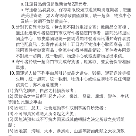
a. 託運貨品價值超過新台幣2萬元者。
b. 寄送物品易腐敗、保存期限較短或退貨時將逾期者，恕無
法受理寄送；如因寄送導致價值減損，統一超商、物流中心
及統一數網不負賠償責任。
針對其它異常狀況（包含但不限於重複交寄）致商品交寄後，
無法配達取件者指定門市或寄件者指定門市者，該商品將退回
物流中心，蝦皮購物經統一數網通知將發送簡訊通知寄件者提
供宅配資訊，如寄件者未於十五日內至物流中心取回商品，即
視同寄件者拋棄商品，物流中心得將商品銷毀，寄件者亦同意
不對統一超商、統一數網、物流中心或蝦皮購物提出求償。
寄件者於統一超商門市完成寄貨後，應索取、並妥善保管相關
單據。
因運送人於下列事由所引起貨品之遺失、毀損、遲延送達等損
失時，統一超商、統一數網、物流中心或蝦皮購物不負任何賠
償責任，亦不返還運費：
(1) 貨品之缺陷、自然之耗損所致者；
(2) 因貨品之性質所引起之起火、爆炸、發霉、腐壞、變色、生銹
等諸如此類之事由；
(3) 因罷工、怠工、社會運動事件或刑事案件所致者；
(4) 不可歸責於運送人所引起之火災；
(5) 因無法預知或不可抗力因素或其他機關之決定所致之交通阻
礙；
(6) 因地震、海嘯、大水、暴風雨、山崩等諸如此類之天災所致