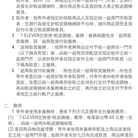
取件者、取件門市，將商品交付統一超商任一門市者；交易行
為發生於蝦皮購物時，擔任商品售出及貨款收入者之蝦皮購物
會員。
取件者：指寄件者指定的領取商品人至指定統一超商門市取貨
者；交易行為發生於蝦皮購物網路平台時，擔任商品買受及貨
款付出者之蝦皮購物會員。
「7-ELEVEN交貨便-蝦皮購物」服務：服務範圍包含「超商取
貨服務」與「超商取貨付款服務」。
「超商取貨服務」：指寄件者將商品交付予統一超商任一門市
（以下稱為寄貨）後，由統一超商安排配送至指定收件之統一
超商門市，以便於取件者在指定收件之統一超商門市取貨（以
下稱為取貨）之服務。
「超商取貨付款服務」：除包含統一超商取貨服務外，尚包含
寄件者委託統一超商於取件者取貨時，代寄件者向收件者收取
貨款，並委託統一超商將所收取之款項先行交付予蝦皮購物，
再由蝦皮購物依本服務條款之約定，將代收之款項支付予寄件
者指定之銀行帳戶之服務。
二、 費用
寄件者使用本服務時，應依下列方式及費率支付服務費用：
(1) 「7-ELEVEN交貨便-蝦皮購物」費用：每筆新台幣 60 元整（含
稅），由統一超商向蝦皮購物收取。
(2) 退回商品物流處理費：寄件者使用本服務所配送之商品送達指
定之統一超商門市後，如取件者未於七日內完成取貨，商品將退回