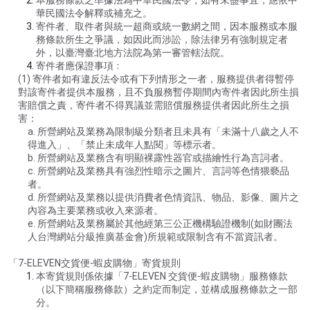
本服務條款之準據法為中華民國法令，如有未盡事宜，應依中
華民國法令解釋或補充之。
寄件者、取件者與統一超商或統一數網之間，因本服務或本服
務條款所生之爭議，如因此而涉訟，除法律另有強制規定者
外，以臺灣臺北地方法院為第一審管轄法院。
寄件者應保證事項﹕
(1) 寄件者如有違反法令或有下列情形之一者，服務提供者得暫停
對該寄件者提供本服務，且不負服務暫停期間內寄件者因此所生損
害賠償之責，寄件者不得異議並需賠償服務提供者因此所生之損
害：
a. 所營網站及業務為限制級分類者且未具有「未滿十八歲之人不
得進入」、「禁止未成年人點閱」等標示者。
b. 所營網站及業務含有明顯裸露性器官或描繪性行為言詞者。
c. 所營網站及業務具有強烈性暗示之圖片、言詞等色情猥褻品
者。
d. 所營網站及業務以提供消費者色情資訊、物品、影像、圖片之
內容為主要業務或收入來源者。
e. 所營網站及業務屬於其他經第三公正機構驗證機制(如財團法
人台灣網站分級推廣基金會)所規範或限制含有不當資訊者。
「7-ELEVEN交貨便-蝦皮購物」寄貨規則
本寄貨規則係依據「7-ELEVEN 交貨便-蝦皮購物」服務條款
（以下簡稱服務條款）之約定而制定，並構成服務條款之一部
分。